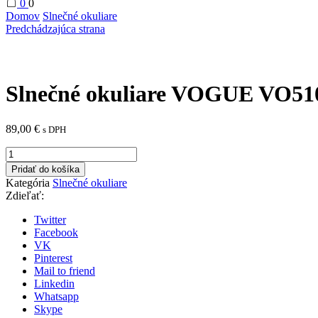
0
0
Domov
Slnečné okuliare
Predchádzajúca strana
Slnečné okuliare VOGUE VO51
89,00
€
s DPH
množstvo
Slnečné
Pridať do košíka
okuliare
Kategória
Slnečné okuliare
VOGUE
Zdieľať:
VO5105S
c.W65613
Twitter
Facebook
VK
Pinterest
Mail to friend
Linkedin
Whatsapp
Skype