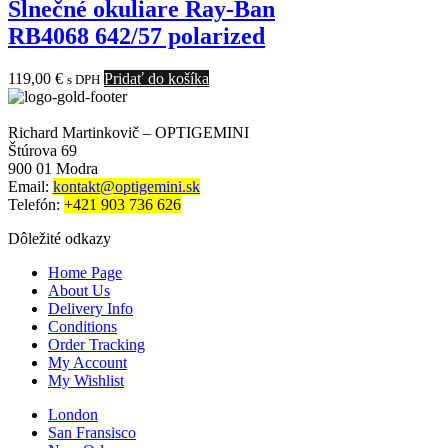
Slnečné okuliare Ray-Ban
RB4068 642/57 polarized
119,00
€
Pridať do košíka
s DPH
Richard Martinkovič – OPTIGEMINI
Štúrova 69
900 01 Modra
Email:
kontakt@optigemini.sk
Telefón:
+421 903 736 626
Dôležité odkazy
Home Page
About Us
Delivery Info
Conditions
Order Tracking
My Account
My Wishlist
London
San Fransisco