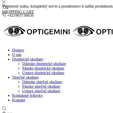
Vyšetrenie zraku, kompletný servis a poradenstvo k našim produktom
0
SHOPPING CART
+421903736626
Domov
O nás
Dioptrické okuliare
Dámske dioptrické okuliare
Pánske dioptrické okuliare
Unisex dioptrické okuliare
Slnečné okuliare
Dámske slnečné okuliare
Pánske slnečné okuliare
Unisex slnečné okuliare
Kontaktné šošovky
Kontakt