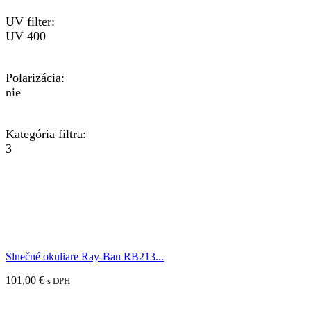
UV filter:
UV 400
Polarizácia:
nie
Kategória filtra:
3
Slnečné okuliare Ray-Ban RB213...
101,00
€
s DPH