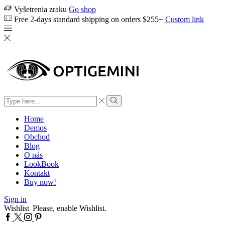
Vyšetrenia zraku
Go shop
Free 2-days standard shipping on orders $255+
Custom link
Search
input
Search
Home
Demos
Obchod
Blog
O nás
LookBook
Kontakt
Buy now!
Sign in
Wishlist
Please, enable Wishlist.
Facebook
Twitter
Instagram
Pinterest