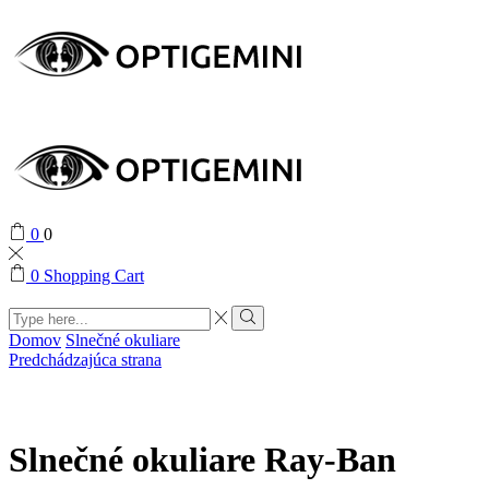
0
0
0
Shopping Cart
Search
input
Search
Domov
Slnečné okuliare
Predchádzajúca strana
Slnečné okuliare Ray-Ban