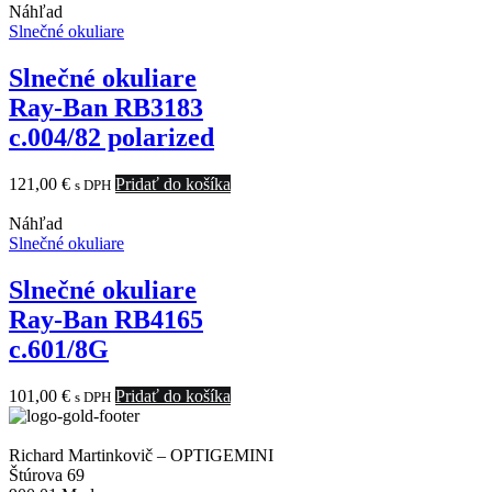
Náhľad
Slnečné okuliare
Slnečné okuliare
Ray-Ban RB3183
c.004/82 polarized
121,00
€
Pridať do košíka
s DPH
Náhľad
Slnečné okuliare
Slnečné okuliare
Ray-Ban RB4165
c.601/8G
101,00
€
Pridať do košíka
s DPH
Richard Martinkovič – OPTIGEMINI
Štúrova 69