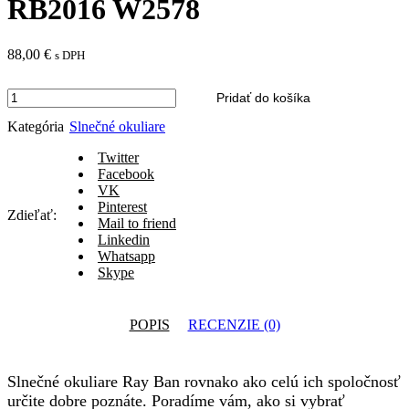
RB2016 W2578
88,00
€
s DPH
množstvo
Pridať do košíka
Slnečné
Kategória
Slnečné okuliare
okuliare
Ray-
Twitter
Ban
Facebook
RB2016
VK
W2578
Pinterest
Zdieľať:
Mail to friend
Linkedin
Whatsapp
Skype
POPIS
RECENZIE (0)
Slnečné okuliare Ray Ban rovnako ako celú ich spoločnosť
určite dobre poznáte. Poradíme vám, ako si vybrať