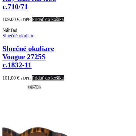
c.710/71
109,00
€
Pridať do košíka
s DPH
Náhľad
Slnečné okuliare
Slnečné okuliare
Voague 2725S
c.1832-11
101,00
€
Pridať do košíka
s DPH