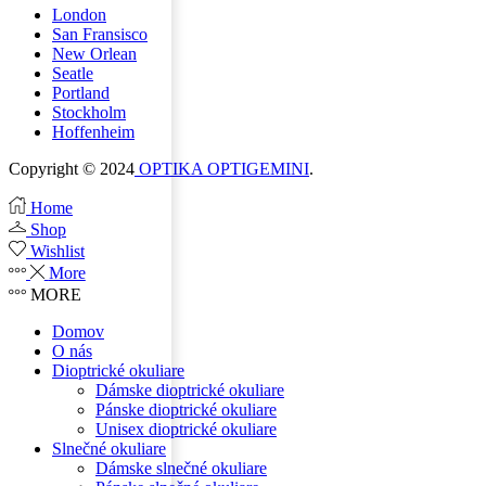
London
San Fransisco
New Orlean
Seatle
Portland
Stockholm
Hoffenheim
Copyright © 2024
OPTIKA OPTIGEMINI
.
Home
Shop
Wishlist
More
MORE
Domov
O nás
Dioptrické okuliare
Dámske dioptrické okuliare
Pánske dioptrické okuliare
Unisex dioptrické okuliare
Slnečné okuliare
Dámske slnečné okuliare