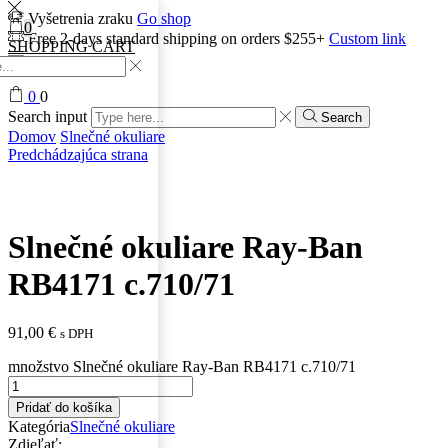
Vyšetrenia zraku
Go shop
0
Free 2-days standard shipping on orders $255+
Custom link
SHOPPING CART
0
0
Search input
Search
Domov
Slnečné okuliare
Predchádzajúca strana
Slnečné okuliare Ray-Ban
RB4171 c.710/71
91,00
€
s DPH
množstvo Slnečné okuliare Ray-Ban RB4171 c.710/71
Pridať do košíka
Kategória
Slnečné okuliare
Zdieľať: