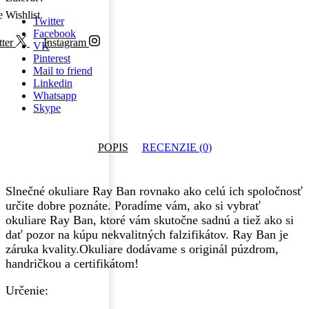
e Wishlist.
Twitter
Facebook
ter
Instagram
VK
Pinterest
Mail to friend
Linkedin
Whatsapp
Skype
POPIS
RECENZIE (0)
Slnečné okuliare Ray Ban rovnako ako celú ich spoločnosť
určite dobre poznáte. Poradíme vám, ako si vybrať
okuliare Ray Ban, ktoré vám skutočne sadnú a tiež ako si
dať pozor na kúpu nekvalitných falzifikátov. Ray Ban je
záruka kvality.Okuliare dodávame s originál púzdrom,
handričkou a certifikátom!
Určenie: