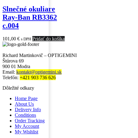
Slnečné okuliare
Ray-Ban RB3362
c.004
101,00
€
Pridať do košíka
s DPH
Richard Martinkovič – OPTIGEMINI
Štúrova 69
900 01 Modra
Email:
kontakt@optigemini.sk
Telefón:
+421 903 736 626
Dôležité odkazy
Home Page
About Us
Delivery Info
Conditions
Order Tracking
My Account
My Wishlist