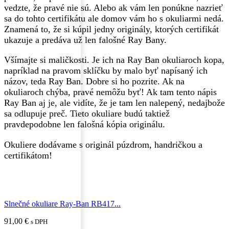
vedzte, že pravé nie sú. Alebo ak vám len ponúkne nazrieť
sa do tohto certifikátu ale domov vám ho s okuliarmi nedá.
Znamená to, že si kúpil jedny originály, ktorých certifikát
ukazuje a predáva už len falošné Ray Bany.
Všímajte si maličkosti. Je ich na Ray Ban okuliaroch kopa,
napríklad na pravom sklíčku by malo byť napísaný ich
názov, teda Ray Ban. Dobre si ho pozrite. Ak na
okuliaroch chýba, pravé nemôžu byť! Ak tam tento nápis
Ray Ban aj je, ale vidíte, že je tam len nalepený, nedajbože
sa odlupuje preč. Tieto okuliare budú taktiež
pravdepodobne len falošná kópia originálu.
Okuliere dodávame s originál púzdrom, handričkou a
certifikátom!
Slnečné okuliare Ray-Ban RB417...
91,00
€
s DPH