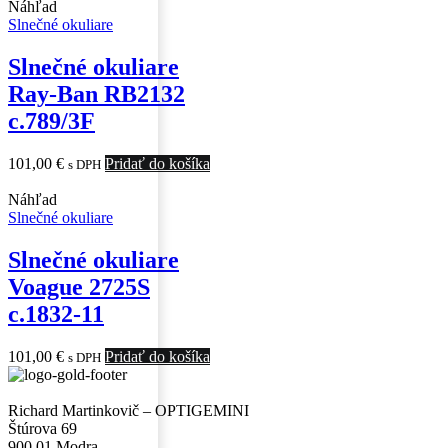
Náhľad
Slnečné okuliare
Slnečné okuliare
Ray-Ban RB2132
c.789/3F
101,00
€
Pridať do košíka
s DPH
Náhľad
Slnečné okuliare
Slnečné okuliare
Voague 2725S
c.1832-11
101,00
€
Pridať do košíka
s DPH
Richard Martinkovič – OPTIGEMINI
Štúrova 69
900 01 Modra