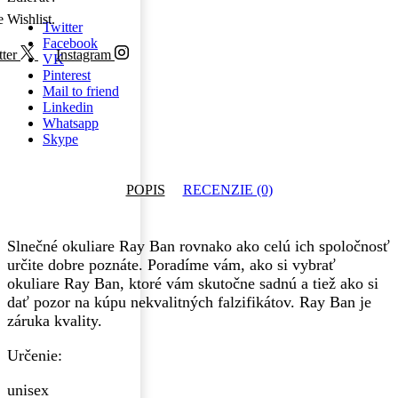
e Wishlist.
Twitter
Facebook
ter
Instagram
VK
Pinterest
Mail to friend
Linkedin
Whatsapp
Skype
POPIS
RECENZIE (0)
Slnečné okuliare Ray Ban rovnako ako celú ich spoločnosť
určite dobre poznáte. Poradíme vám, ako si vybrať
okuliare Ray Ban, ktoré vám skutočne sadnú a tiež ako si
dať pozor na kúpu nekvalitných falzifikátov. Ray Ban je
záruka kvality.
Určenie:
unisex