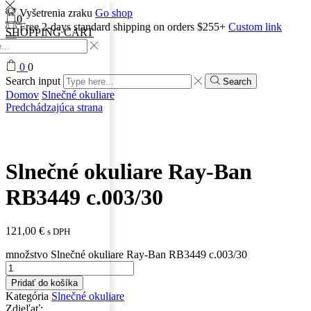
Vyšetrenia zraku
Go shop
0
Free 2-days standard shipping on orders $255+
Custom link
SHOPPING CART
0
0
Search input
Search
Domov
Slnečné okuliare
Predchádzajúca strana
Slnečné okuliare Ray-Ban
RB3449 c.003/30
121,00
€
s DPH
množstvo Slnečné okuliare Ray-Ban RB3449 c.003/30
Pridať do košíka
Kategória
Slnečné okuliare
Zdieľať: