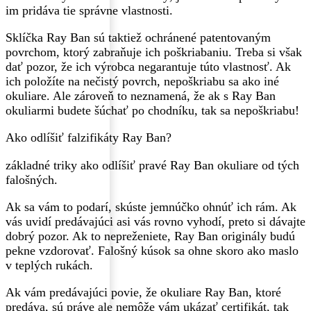
im pridáva tie správne vlastnosti.
Sklíčka Ray Ban sú taktiež ochránené patentovaným
povrchom, ktorý zabraňuje ich poškriabaniu. Treba si však
dať pozor, že ich výrobca negarantuje túto vlastnosť. Ak
ich položíte na nečistý povrch, nepoškriabu sa ako iné
okuliare. Ale zároveň to neznamená, že ak s Ray Ban
okuliarmi budete šúchať po chodníku, tak sa nepoškriabu!
Ako odlíšiť falzifikáty Ray Ban?
základné triky ako odlíšiť pravé Ray Ban okuliare od tých
falošných.
Ak sa vám to podarí, skúste jemnúčko ohnúť ich rám. Ak
vás uvidí predávajúci asi vás rovno vyhodí, preto si dávajte
dobrý pozor. Ak to nepreženiete, Ray Ban originály budú
pekne vzdorovať. Falošný kúsok sa ohne skoro ako maslo
v teplých rukách.
Ak vám predávajúci povie, že okuliare Ray Ban, ktoré
predáva, sú práve ale nemôže vám ukázať certifikát, tak