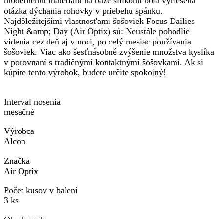
modernému materiálu na báze silikónu bola vyriešená
otázka dýchania rohovky v priebehu spánku.
Najdôležitejšími vlastnosťami šošoviek Focus Dailies
Night &amp; Day (Air Optix) sú: Neustále pohodlie
videnia cez deň aj v noci, po celý mesiac používania
šošoviek. Viac ako šesťnásobné zvýšenie množstva kyslíka
v porovnaní s tradičnými kontaktnými šošovkami. Ak si
kúpite tento výrobok, budete určite spokojný!
Interval nosenia
mesačné
Výrobca
Alcon
Značka
Air Optix
Počet kusov v balení
3 ks