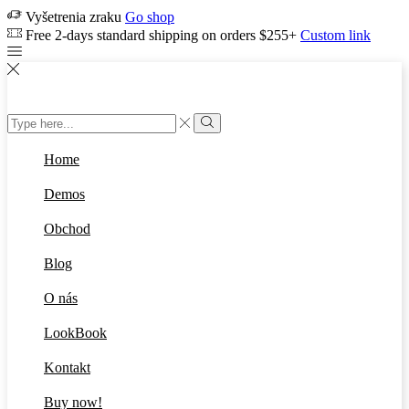
Vyšetrenia zraku
Go shop
Free 2-days standard shipping on orders $255+
Custom link
Search
input
Search
Home
Demos
Obchod
Blog
O nás
LookBook
Kontakt
Buy now!