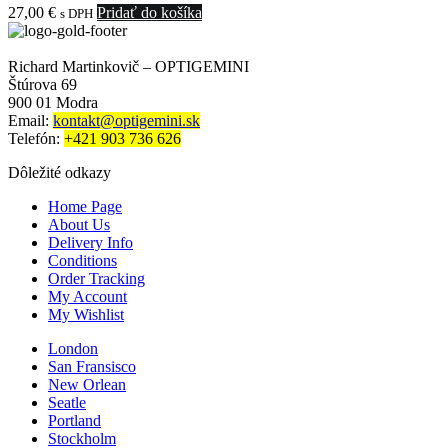
27,00
€
Pridať do košíka
s DPH
Richard Martinkovič – OPTIGEMINI
Štúrova 69
900 01 Modra
Email:
kontakt@optigemini.sk
Telefón:
+421 903 736 626
Dôležité odkazy
Home Page
About Us
Delivery Info
Conditions
Order Tracking
My Account
My Wishlist
London
San Fransisco
New Orlean
Seatle
Portland
Stockholm