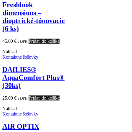
Freshlook
dimensions –
dioptrické-tónovacie
(6 ks)
45,00
€
Pridať do košíka
s DPH
Náhľad
Kontaktné šošovky
DAILIES®
AquaComfort Plus®
(30ks)
25,00
€
Pridať do košíka
s DPH
Náhľad
Kontaktné šošovky
AIR OPTIX