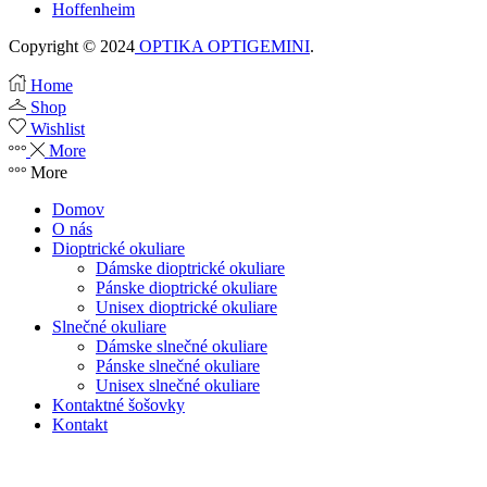
Hoffenheim
Copyright © 2024
OPTIKA OPTIGEMINI
.
Home
Shop
Wishlist
More
More
Domov
O nás
Dioptrické okuliare
Dámske dioptrické okuliare
Pánske dioptrické okuliare
Unisex dioptrické okuliare
Slnečné okuliare
Dámske slnečné okuliare
Pánske slnečné okuliare
Unisex slnečné okuliare
Kontaktné šošovky
Kontakt