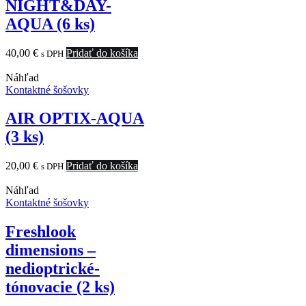
NIGHT&DAY-
AQUA (6 ks)
40,00
€
Pridať do košíka
s DPH
Náhľad
Kontaktné šošovky
AIR OPTIX-AQUA
(3 ks)
20,00
€
Pridať do košíka
s DPH
Náhľad
Kontaktné šošovky
Freshlook
dimensions –
nedioptrické-
tónovacie (2 ks)