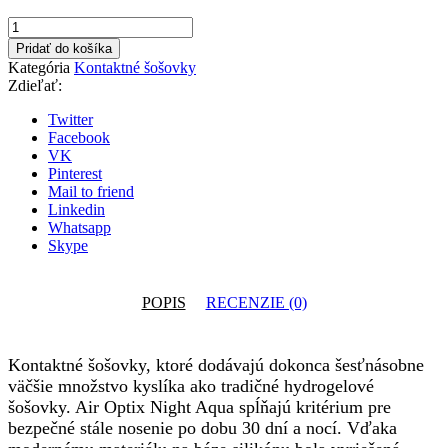
množstvo
AIR
Pridať do košíka
OPTIX
Kategória
Kontaktné šošovky
NIGHT&DAY-
Zdieľať:
AQUA
(3
Twitter
ks)
Facebook
VK
Pinterest
Mail to friend
Linkedin
Whatsapp
Skype
POPIS
RECENZIE (0)
Kontaktné šošovky, ktoré dodávajú dokonca šesťnásobne
väčšie množstvo kyslíka ako tradičné hydrogelové
šošovky. Air Optix Night Aqua spĺňajú kritérium pre
bezpečné stále nosenie po dobu 30 dní a nocí. Vďaka