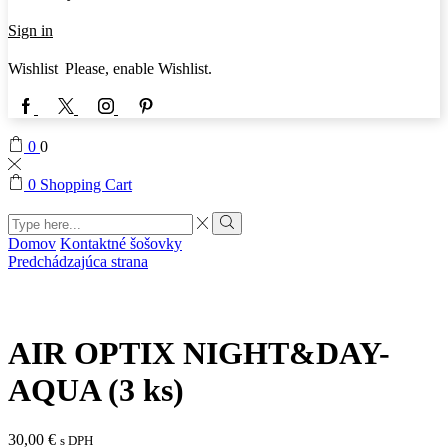
Sign in
Wishlist
Please, enable Wishlist.
Facebook
Twitter
Instagram
Pinterest
0
0
0
Shopping Cart
Search
input
Search
Domov
Kontaktné šošovky
Predchádzajúca strana
AIR OPTIX NIGHT&DAY-
AQUA (3 ks)
30,00
€
s DPH