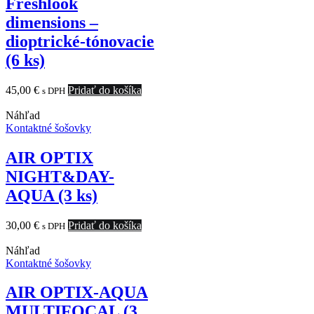
Freshlook
dimensions –
dioptrické-tónovacie
(6 ks)
45,00
€
Pridať do košíka
s DPH
Náhľad
Kontaktné šošovky
AIR OPTIX
NIGHT&DAY-
AQUA (3 ks)
30,00
€
Pridať do košíka
s DPH
Náhľad
Kontaktné šošovky
AIR OPTIX-AQUA
MULTIFOCAL (3