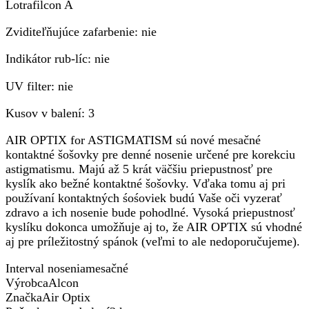
Lotrafilcon A
Zviditeľňujúce zafarbenie: nie
Indikátor rub-líc: nie
UV filter: nie
Kusov v balení: 3
AIR OPTIX for ASTIGMATISM sú nové mesačné
kontaktné šošovky pre denné nosenie určené pre korekciu
astigmatismu. Majú až 5 krát väčšiu priepustnosť pre
kyslík ako bežné kontaktné šošovky. Vďaka tomu aj pri
používaní kontaktných śośoviek budú Vaše oči vyzerať
zdravo a ich nosenie bude pohodlné. Vysoká priepustnosť
kyslíku dokonca umožňuje aj to, že AIR OPTIX sú vhodné
aj pre príležitostný spánok (veľmi to ale nedoporučujeme).
Interval noseniamesačné
VýrobcaAlcon
ZnačkaAir Optix