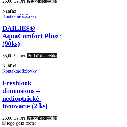
25,00
€
Pridať do košíka
s DPH
Náhľad
Kontaktné šošovky
DAILIES®
AquaComfort Plus®
(90ks)
55,00
€
Pridať do košíka
s DPH
Náhľad
Kontaktné šošovky
Freshlook
dimensions –
nedioptrické-
tónovacie (2 ks)
25,00
€
Pridať do košíka
s DPH