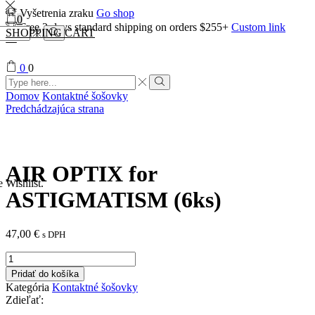
Vyšetrenia zraku
Go shop
0
Free 2-days standard shipping on orders $255+
Custom link
SHOPPING CART
Search
0
0
Search
input
Search
Domov
Kontaktné šošovky
Predchádzajúca strana
AIR OPTIX for
e Wishlist.
ASTIGMATISM (6ks)
47,00
€
s DPH
množstvo
AIR
Pridať do košíka
OPTIX
Kategória
Kontaktné šošovky
for
Zdieľať:
ASTIGMATISM