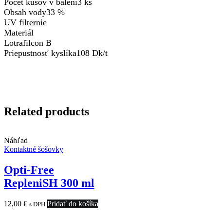
Počet kusov v balení3 ks
Obsah vody33 %
UV filternie
Materiál
Lotrafilcon B
Priepustnosť kyslíka108 Dk/t
Related products
Náhľad
Kontaktné šošovky
Opti-Free
RepleniSH 300 ml
12,00
€
Pridať do košíka
s DPH