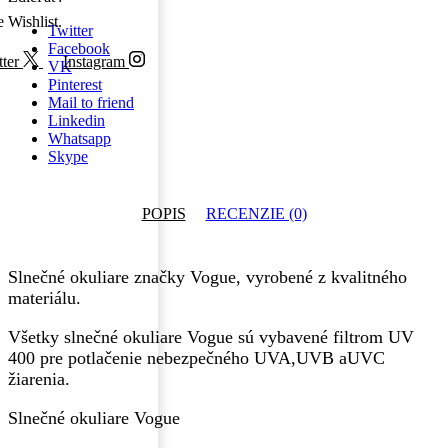
e Wishlist.
Twitter
Facebook
ter
Instagram
VK
Pinterest
Mail to friend
Linkedin
Whatsapp
Skype
POPIS
RECENZIE (0)
Slnečné okuliare značky Vogue, vyrobené z kvalitného
materiálu.
Všetky slnečné okuliare Vogue sú vybavené filtrom UV
400 pre potlačenie nebezpečného UVA,UVB aUVC
žiarenia.
Slnečné okuliare Vogue