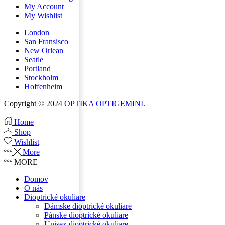
My Account
My Wishlist
London
San Fransisco
New Orlean
Seatle
Portland
Stockholm
Hoffenheim
Copyright © 2024
OPTIKA OPTIGEMINI
.
Home
Shop
Wishlist
More
MORE
Domov
O nás
Dioptrické okuliare
Dámske dioptrické okuliare
Pánske dioptrické okuliare
Unisex dioptrické okuliare