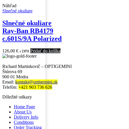
Náhľad
Slnečné okuliare
Slnečné okuliare
Ray-Ban RB4179
c.601S/9A Polarized
126,00
€
Pridať do košíka
s DPH
Richard Martinkovič – OPTIGEMINI
Štúrova 69
900 01 Modra
Email:
kontakt@optigemini.sk
Telefón:
+421 903 736 626
Dôležité odkazy
Home Page
About Us
Delivery Info
Conditions
Order Tracking