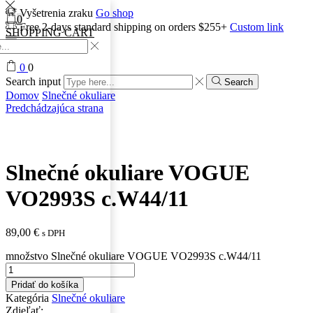
Vyšetrenia zraku
Go shop
0
Free 2-days standard shipping on orders $255+
Custom link
SHOPPING CART
0
0
Search input
Search
Domov
Slnečné okuliare
Predchádzajúca strana
Slnečné okuliare VOGUE
VO2993S c.W44/11
89,00
€
s DPH
množstvo Slnečné okuliare VOGUE VO2993S c.W44/11
Pridať do košíka
Kategória
Slnečné okuliare
Zdieľať: