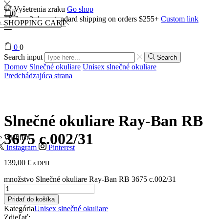
Vyšetrenia zraku
Go shop
0
Free 2-days standard shipping on orders $255+
Custom link
SHOPPING CART
0
0
Search input
Search
Domov
Slnečné okuliare
Unisex slnečné okuliare
Predchádzajúca strana
Slnečné okuliare Ray-Ban RB
3675 c.002/31
e Wishlist.
Instagram
Pinterest
139,00
€
s DPH
množstvo Slnečné okuliare Ray-Ban RB 3675 c.002/31
Pridať do košíka
Kategória
Unisex slnečné okuliare
Zdieľať: