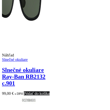
Náhľad
Slnečné okuliare
Slnečné okuliare
Ray-Ban RB2132
c.901
99,00
€
Pridať do košíka
s DPH