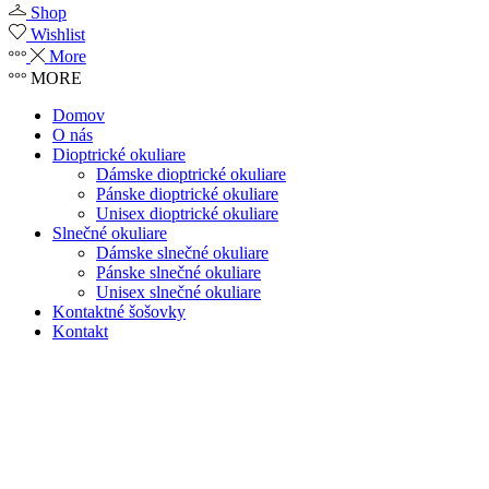
Shop
Wishlist
More
MORE
Domov
O nás
Dioptrické okuliare
Dámske dioptrické okuliare
Pánske dioptrické okuliare
Unisex dioptrické okuliare
Slnečné okuliare
Dámske slnečné okuliare
Pánske slnečné okuliare
Unisex slnečné okuliare
Kontaktné šošovky
Kontakt