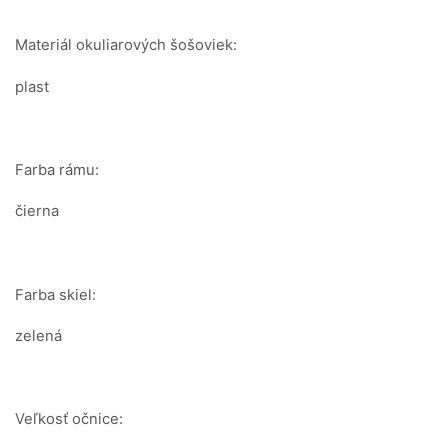
Materiál okuliarových šošoviek:
plast
Farba rámu:
čierna
Farba skiel:
zelená
Veľkosť očnice: