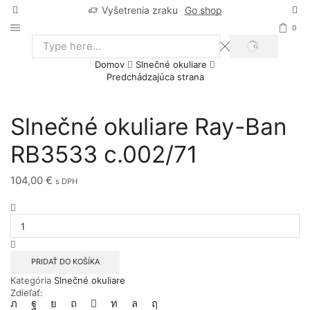
Vyšetrenia zraku
Go shop
0
SEARCH
Search
Domov
Slnečné okuliare
input
Predchádzajúca strana
Slnečné okuliare Ray-Ban
RB3533 c.002/71
104,00
€
s DPH
množstvo
Slnečné
okuliare
Ray-
Ban
PRIDAŤ DO KOŠÍKA
RB3533
Kategória
Slnečné okuliare
c.002/71
Zdieľať: