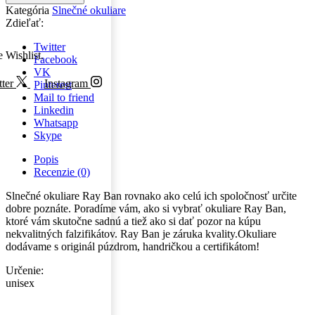
Kategória
Slnečné okuliare
Zdieľať:
Twitter
e Wishlist.
Facebook
VK
ter
Instagram
Pinterest
Mail to friend
Linkedin
Whatsapp
Skype
Popis
Recenzie (0)
Slnečné okuliare Ray Ban rovnako ako celú ich spoločnosť určite
dobre poznáte. Poradíme vám, ako si vybrať okuliare Ray Ban,
ktoré vám skutočne sadnú a tiež ako si dať pozor na kúpu
nekvalitných falzifikátov. Ray Ban je záruka kvality.Okuliare
dodávame s originál púzdrom, handričkou a certifikátom!
Určenie:
unisex