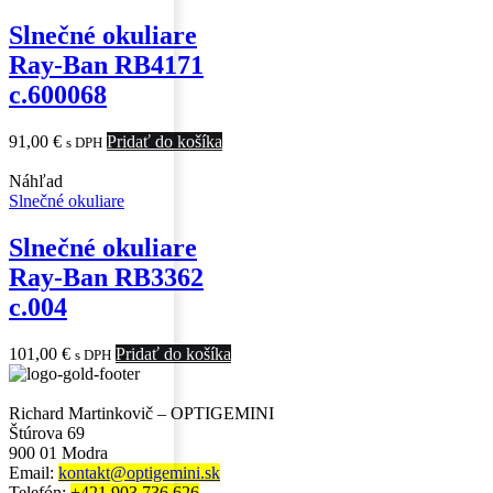
Slnečné okuliare
Ray-Ban RB4171
c.600068
91,00
€
Pridať do košíka
s DPH
Náhľad
Slnečné okuliare
Slnečné okuliare
Ray-Ban RB3362
c.004
101,00
€
Pridať do košíka
s DPH
Richard Martinkovič – OPTIGEMINI
Štúrova 69
900 01 Modra
Email:
kontakt@optigemini.sk
Telefón:
+421 903 736 626