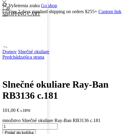
Vyšetrenia zraku
Go shop
0
Free 2-days standard shipping on orders $255+
Custom link
SHOPPING CART
0
0
Search input
Domov
Slnečné okuliare
Predchádzajúca strana
Slnečné okuliare Ray-Ban
RB3136 c.181
101,00
€
s DPH
množstvo Slnečné okuliare Ray-Ban RB3136 c.181
Pridať do košíka