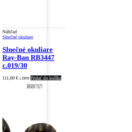
Náhľad
Slnečné okuliare
Slnečné okuliare
Ray-Ban RB3447
c.019/30
111,00
€
Pridať do košíka
s DPH