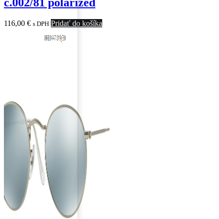
c.002/81 polarized
116,00
€
Pridať do košíka
s DPH