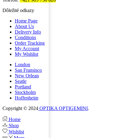
Dôležité odkazy
Home Page
About Us
Delivery Info
Conditions
Order Tracking
My Account
My Wishlist
London
San Fransisco
New Orlean
Seatle
Portland
Stockholm
Hoffenheim
Copyright © 2024
OPTIKA OPTIGEMINI
.
Home
Shop
Wishlist
More