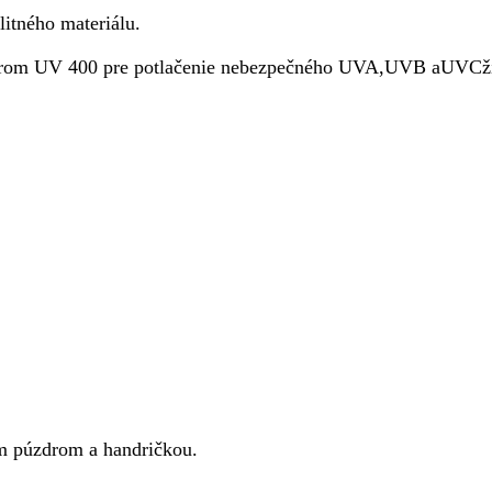
tného materiálu.
trom UV 400 pre potlačenie nebezpečného UVA,UVB aUVCži
 púzdrom a handričkou.