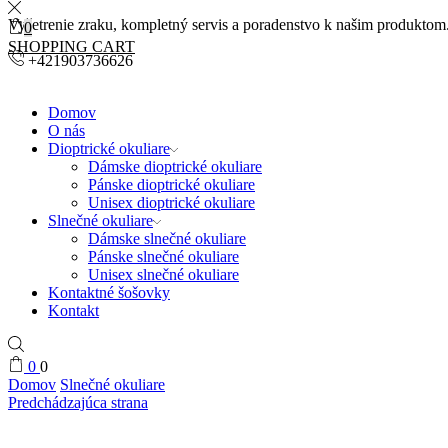
Vyšetrenie zraku, kompletný servis a poradenstvo k našim produktom
0
SHOPPING CART
+421903736626
Domov
O nás
Dioptrické okuliare
Dámske dioptrické okuliare
Pánske dioptrické okuliare
Unisex dioptrické okuliare
Slnečné okuliare
Dámske slnečné okuliare
Pánske slnečné okuliare
Unisex slnečné okuliare
Kontaktné šošovky
Kontakt
0
0
Domov
Slnečné okuliare
Predchádzajúca strana