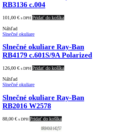
RB3136 c.004
101,00
€
Pridať do košíka
s DPH
Náhľad
Slnečné okuliare
Slnečné okuliare Ray-Ban
RB4179 c.601S/9A Polarized
126,00
€
Pridať do košíka
s DPH
Náhľad
Slnečné okuliare
Slnečné okuliare Ray-Ban
RB2016 W2578
88,00
€
Pridať do košíka
s DPH