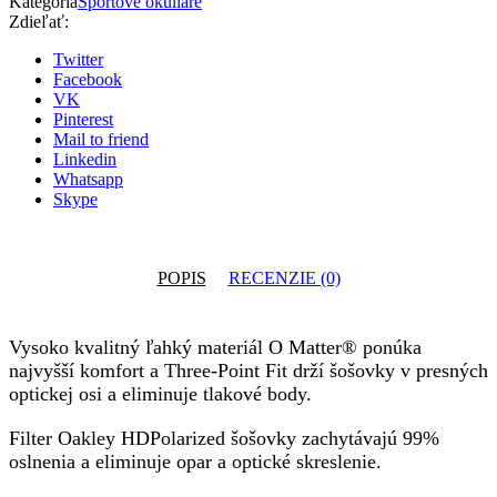
Kategória
Športové okuliare
c.948404
Zdieľať:
Twitter
Facebook
VK
Pinterest
Mail to friend
Linkedin
Whatsapp
Skype
POPIS
RECENZIE (0)
Vysoko kvalitný ľahký materiál O Matter® ponúka
najvyšší komfort a Three-Point Fit drží šošovky v presných
optickej osi a eliminuje tlakové body.
Filter Oakley HDPolarized šošovky zachytávajú 99%
oslnenia a eliminuje opar a optické skreslenie.