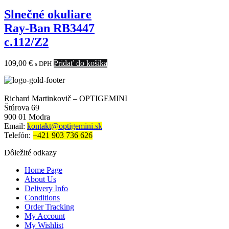
Slnečné okuliare
Ray-Ban RB3447
c.112/Z2
109,00
€
Pridať do košíka
s DPH
Richard Martinkovič – OPTIGEMINI
Štúrova 69
900 01 Modra
Email:
kontakt@optigemini.sk
Telefón:
+421 903 736 626
Dôležité odkazy
Home Page
About Us
Delivery Info
Conditions
Order Tracking
My Account
My Wishlist