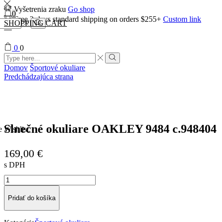
Vyšetrenia zraku
Go shop
0
Free 2-days standard shipping on orders $255+
Custom link
SHOPPING CART
Search
0
0
Search
input
Search
Domov
Športové okuliare
Predchádzajúca strana
Slnečné okuliare OAKLEY 9484 c.948404
e Wishlist.
169,00
€
s DPH
množstvo
Slnečné
okuliare
Pridať do košíka
OAKLEY
9484