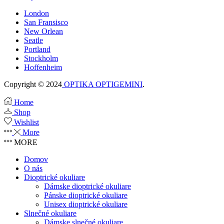
London
San Fransisco
New Orlean
Seatle
Portland
Stockholm
Hoffenheim
Copyright © 2024
OPTIKA OPTIGEMINI
.
Home
Shop
Wishlist
More
MORE
Domov
O nás
Dioptrické okuliare
Dámske dioptrické okuliare
Pánske dioptrické okuliare
Unisex dioptrické okuliare
Slnečné okuliare
Dámske slnečné okuliare