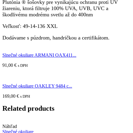
Plutónia ® šošovky pre vynikajúcu ochranu proti UV
žiareniu, ktorá filtruje 100% UVA, UVB, UVC a
škodlivému modrému svetlu až do 400nm
Veľkosť: 49-14-136 XXL
Dodávame s púzdrom, handričkou a certifikátom.
Slnečné okuliare ARMANI OAX411...
91,00
€
s DPH
Slnečné okuliare OAKLEY 9484 c...
169,00
€
s DPH
Related products
Náhľad
Slnečné okuliare