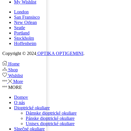
My Wishlist
London
San Fransisco
New Orlean
Seatle
Portland
Stockholm
Hoffenheim
Copyright © 2024
OPTIKA OPTIGEMINI
.
Home
Shop
Wishlist
More
MORE
Domov
O nás
Dioptrické okuliare
Dámske dioptrické okuliare
Pánske dioptrické okuliare
Unisex dioptrické okuliare
Slnečné okuliare