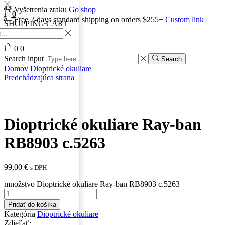
Vyšetrenia zraku
Go shop
0
Free 2-days standard shipping on orders $255+
Custom link
SHOPPING CART
0
0
Search input
Search
Domov
Dioptrické okuliare
Predchádzajúca strana
Dioptrické okuliare Ray-ban
RB8903 c.5263
99,00
€
s DPH
množstvo Dioptrické okuliare Ray-ban RB8903 c.5263
Pridať do košíka
Kategória
Dioptrické okuliare
Zdieľať: