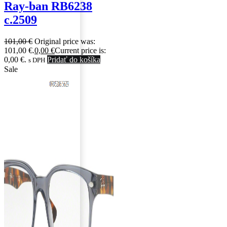
Ray-ban RB6238
c.2509
101,00
€
Original price was:
101,00 €.
0,00
€
Current price is:
0,00 €.
Pridať do košíka
s DPH
Sale