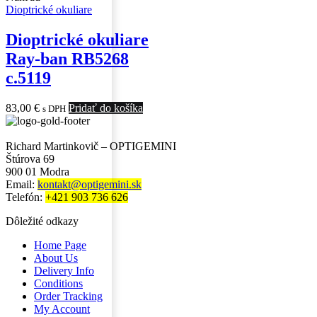
Dioptrické okuliare
Dioptrické okuliare
Ray-ban RB5268
c.5119
83,00
€
Pridať do košíka
s DPH
Richard Martinkovič – OPTIGEMINI
Štúrova 69
900 01 Modra
Email:
kontakt@optigemini.sk
Telefón:
+421 903 736 626
Dôležité odkazy
Home Page
About Us
Delivery Info
Conditions
Order Tracking
My Account