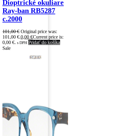
Dioptrické okuliare
Ray-ban RB5287
c.2000
101,00
€
Original price was:
101,00 €.
0,00
€
Current price is:
0,00 €.
Pridať do košíka
s DPH
Sale