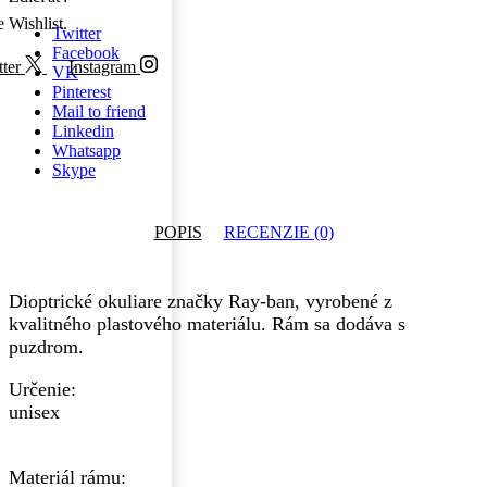
e Wishlist.
Twitter
Facebook
ter
Instagram
VK
Pinterest
Mail to friend
Linkedin
Whatsapp
Skype
POPIS
RECENZIE (0)
Dioptrické okuliare značky Ray-ban, vyrobené z
kvalitného plastového materiálu. Rám sa dodáva s
puzdrom.
Určenie:
unisex
Materiál rámu: