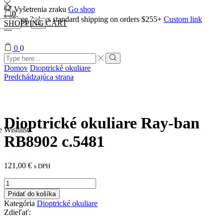
Vyšetrenia zraku
Go shop
0
Free 2-days standard shipping on orders $255+
Custom link
SHOPPING CART
Search
0
0
Search
input
Search
Domov
Dioptrické okuliare
Predchádzajúca strana
Dioptrické okuliare Ray-ban
e Wishlist.
RB8902 c.5481
121,00
€
s DPH
množstvo
Dioptrické
Pridať do košíka
okuliare
Kategória
Dioptrické okuliare
Ray-
Zdieľať:
ban