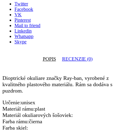
RB8902
Twitter
c.5481
Facebook
VK
Pinterest
Mail to friend
Linkedin
Whatsapp
Skype
POPIS
RECENZIE (0)
Dioptrické okuliare značky Ray-ban, vyrobené z
kvalitného plastového materiálu. Rám sa dodáva s
puzdrom.
Určenie:unisex
Materiál rámu:plast
Materiál okuliarových šošoviek:
Farba rámu:čierna
Farba skiel: