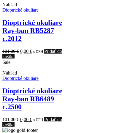
Náhľad
Dioptrické okuliare
Dioptrické okuliare
Ray-ban RB5287
c.2012
Original
Current
101,00
€
0,00
€
Pridať do
s DPH
price
price
košíka
was:
is:
Sale
101,00 €.
0,00 €.
Náhľad
Dioptrické okuliare
Dioptrické okuliare
Ray-ban RB6489
c.2500
Original
Current
101,00
€
0,00
€
Pridať do
s DPH
price
price
košíka
was:
is: