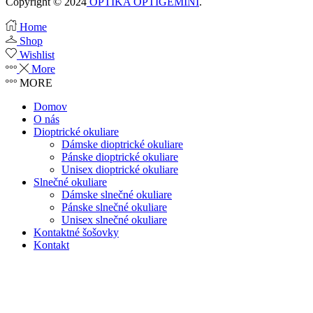
Copyright © 2024
OPTIKA OPTIGEMINI
.
Home
Shop
Wishlist
More
MORE
Domov
O nás
Dioptrické okuliare
Dámske dioptrické okuliare
Pánske dioptrické okuliare
Unisex dioptrické okuliare
Slnečné okuliare
Dámske slnečné okuliare
Pánske slnečné okuliare
Unisex slnečné okuliare
Kontaktné šošovky
Kontakt