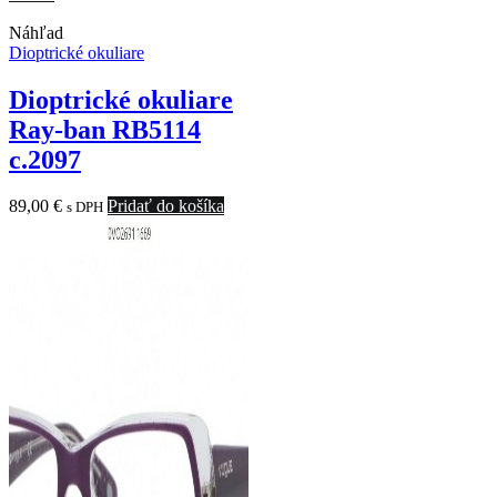
was:
is:
101,00 €.
0,00 €.
Náhľad
Dioptrické okuliare
Dioptrické okuliare
Ray-ban RB5114
c.2097
89,00
€
Pridať do košíka
s DPH