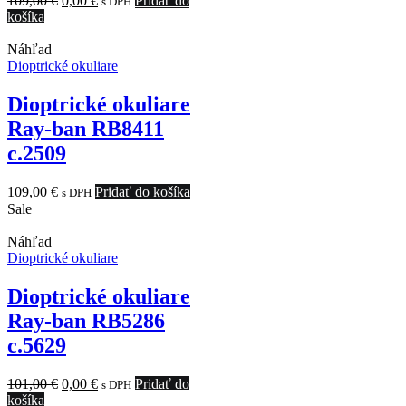
109,00
€
0,00
€
Pridať do
s DPH
price
price
košíka
was:
is:
109,00 €.
0,00 €.
Náhľad
Dioptrické okuliare
Dioptrické okuliare
Ray-ban RB8411
c.2509
109,00
€
Pridať do košíka
s DPH
Sale
Náhľad
Dioptrické okuliare
Dioptrické okuliare
Ray-ban RB5286
c.5629
Original
Current
101,00
€
0,00
€
Pridať do
s DPH
price
price
košíka