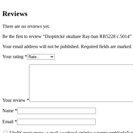
Reviews
There are no reviews yet.
Be the first to review “Dioptrické okuliare Ray-ban RB5228 c.5014”
Your email address will not be published. Required fields are marked
Your rating
*
Your review
*
Name
*
Email
*
Uložiť moje meno, e-mail a webovú stránku v tomto prehliadači 