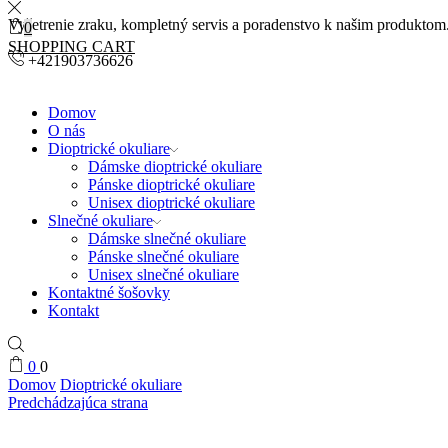
Vyšetrenie zraku, kompletný servis a poradenstvo k našim produktom
0
SHOPPING CART
+421903736626
Domov
O nás
Dioptrické okuliare
Dámske dioptrické okuliare
Pánske dioptrické okuliare
Unisex dioptrické okuliare
Slnečné okuliare
Dámske slnečné okuliare
Pánske slnečné okuliare
Unisex slnečné okuliare
Kontaktné šošovky
Kontakt
0
0
Domov
Dioptrické okuliare
Predchádzajúca strana