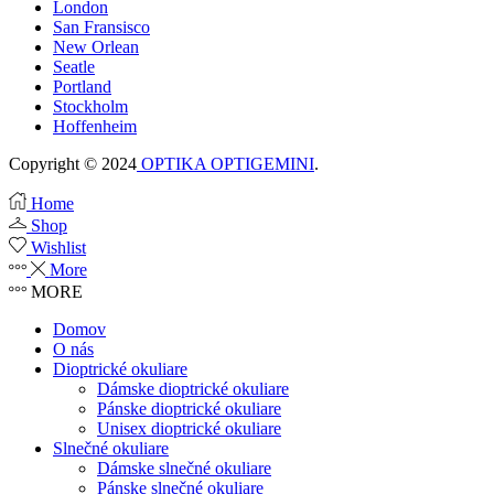
London
San Fransisco
New Orlean
Seatle
Portland
Stockholm
Hoffenheim
Copyright © 2024
OPTIKA OPTIGEMINI
.
Home
Shop
Wishlist
More
MORE
Domov
O nás
Dioptrické okuliare
Dámske dioptrické okuliare
Pánske dioptrické okuliare
Unisex dioptrické okuliare
Slnečné okuliare
Dámske slnečné okuliare
Pánske slnečné okuliare