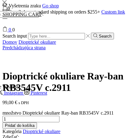
Vyšetrenia zraku
Go shop
0
Free 2-days standard shipping on orders $255+
Custom link
SHOPPING CART
0
0
Search input
Search
Domov
Dioptrické okuliare
Predchádzajúca strana
Dioptrické okuliare Ray-ban
RB3545V c.2911
e Wishlist.
Instagram
Pinterest
99,00
€
s DPH
množstvo Dioptrické okuliare Ray-ban RB3545V c.2911
Pridať do košíka
Kategória
Dioptrické okuliare
Zdieľať: