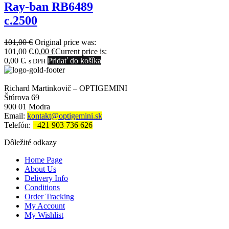
Ray-ban RB6489
c.2500
101,00
€
Original price was:
101,00 €.
0,00
€
Current price is:
0,00 €.
Pridať do košíka
s DPH
Richard Martinkovič – OPTIGEMINI
Štúrova 69
900 01 Modra
Email:
kontakt@optigemini.sk
Telefón:
+421 903 736 626
Dôležité odkazy
Home Page
About Us
Delivery Info
Conditions
Order Tracking
My Account
My Wishlist