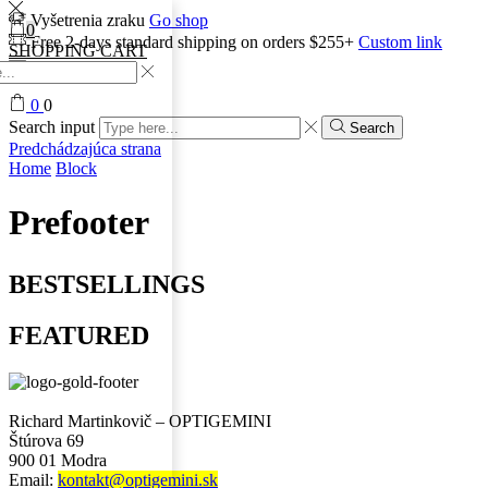
Vyšetrenia zraku
Go shop
0
Free 2-days standard shipping on orders $255+
Custom link
SHOPPING CART
0
0
Search input
Search
Predchádzajúca strana
Home
Block
Prefooter
BESTSELLINGS
FEATURED
Richard Martinkovič – OPTIGEMINI
Štúrova 69
900 01 Modra
Email:
kontakt@optigemini.sk