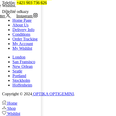
Telefón:
+421 903 736 626
e Wishlist.
Dôležité odkazy
ter
Instagram
Home Page
About Us
Delivery Info
Conditions
Order Tracking
My Account
My Wishlist
London
San Fransisco
New Orlean
Seatle
Portland
Stockholm
Hoffenheim
Copyright © 2024
OPTIKA OPTIGEMINI
.
Home
Shop
Wishlist